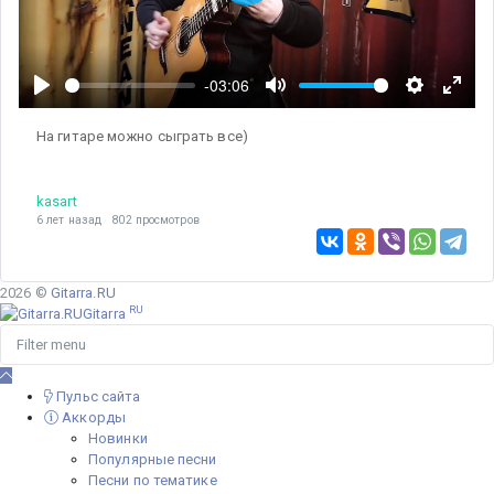
P
l
a
y
-03:06
P
M
S
E
l
u
e
n
На гитаре можно сыграть все)
a
t
t
t
y
e
t
e
kasart
i
r
6 лет назад 802 просмотров
n
f
g
u
s
l
2026 ©
Gitarra.RU
l
RU
Gitarra
s
c
r
e
Пульс сайта
Аккорды
e
Новинки
n
Популярные песни
Песни по тематике